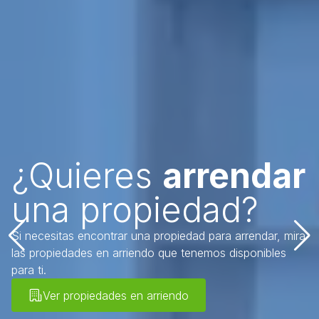
¿Quieres
vend
dar
tu propiedad?
?
Si quieres vender tu propiedad, escríbenos, no
ndar, mira
encargamos de todo el proceso de venta de t
nibles
propiedad, desde la tasación hasta la firma de 
escritura de compraventa.
Quiero vender mi propiedad