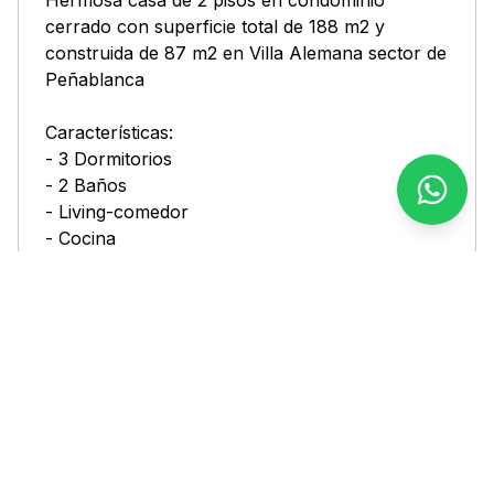
cerrado con superficie total de 188 m2 y
construida de 87 m2 en Villa Alemana sector de
Peñablanca
Características:
- 3 Dormitorios
- 2 Baños
- Living-comedor
- Cocina
- Patio
- 2 Estacionamientos
Hermoso entorno, sector seguro y con
excelente acceso a locomoción colectiva a una
cuadra, y pocos metros de acceso Troncal Sur.
Cercano a Colegio Almonte, Supermercado
Líder y Santa Isabel.